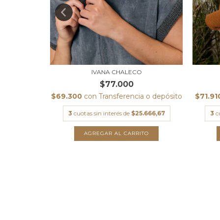
O
IVANA CHALECO
$77.000
 o depósito
$69.300
con
Transferencia o depósito
$71.9
.333,33
3
cuotas sin interés de
$25.666,67
3
c
TO
AGREGAR AL CARRITO