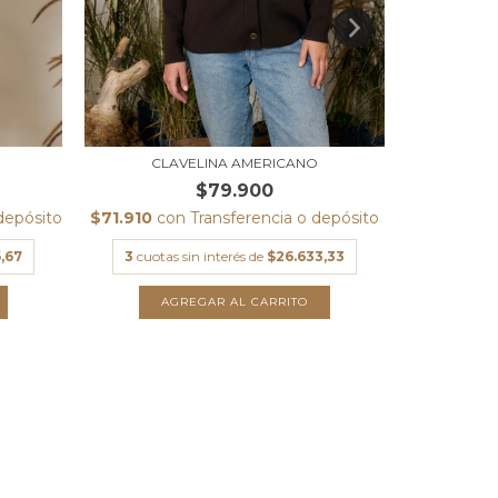
CLAVELINA AMERICANO
$79.900
depósito
$71.910
con
Transferencia o depósito
$89.100
c
,67
3
cuotas sin interés de
$26.633,33
3
cuot
AGREGAR AL CARRITO
A