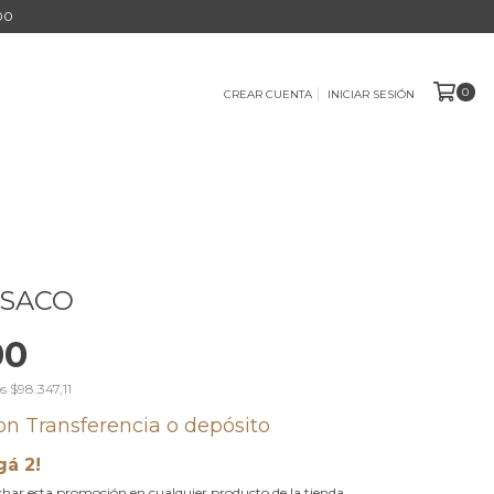
000
0
CREAR CUENTA
INICIAR SESIÓN
 SACO
00
os
$98.347,11
on
Transferencia o depósito
gá 2!
har esta promoción en cualquier producto de la tienda.