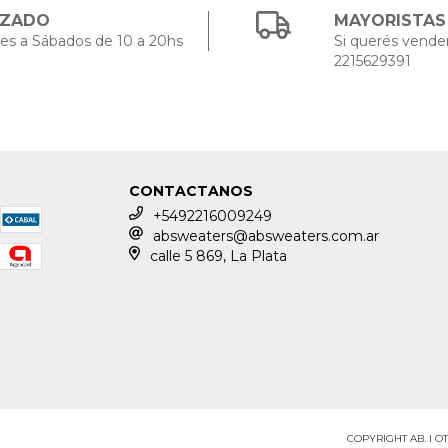
IZADO
MAYORISTAS
es a Sábados de 10 a 20hs
Si querés vender
2215629391
CONTACTANOS
+5492216009249
absweaters@absweaters.com.ar
calle 5 869, La Plata
COPYRIGHT AB. I O