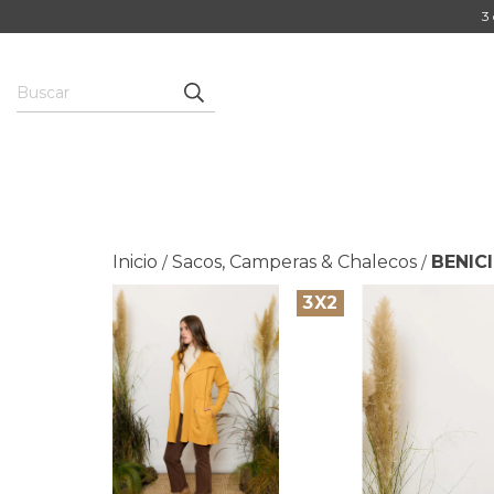
3 
Inicio
Sacos, Camperas & Chalecos
BENIC
/
/
3X2