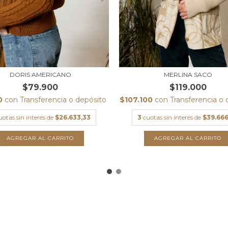
DORIS AMERICANO
MERLINA SACO
$79.900
$119.000
10
con
Transferencia o depósito
$107.100
con
Transferencia o 
uotas sin interés de
$26.633,33
3
cuotas sin interés de
$39.666
AGREGAR AL CARRITO
AGREGAR AL CARRITO