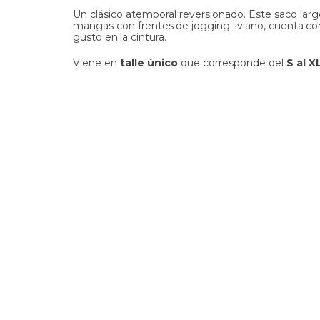
Un clásico atemporal reversionado. Este saco larg
mangas con
frentes
de
jogging
liviano,
cuenta
co
gusto
en
la
cintura.
Viene en
talle único
que corresponde del
S al X