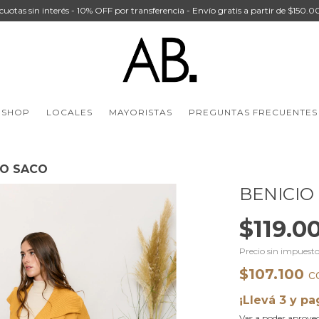
cuotas sin interés - 10% OFF por transferencia - Envío gratis a partir de $150.
SHOP
LOCALES
MAYORISTAS
PREGUNTAS FRECUENTES
IO SACO
BENICIO
$119.0
Precio sin impuest
$107.100
c
¡Llevá 3 y pa
Vas a poder aprovec