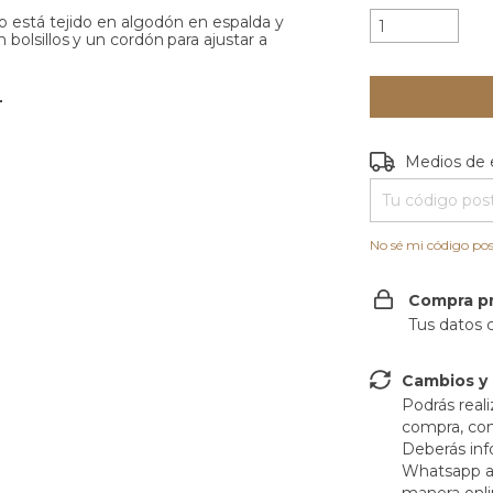
o está tejido en algodón en espalda y
n
bolsillos
y
un
cordón
para
ajustar
a
L
Entregas para e
Medios de 
No sé mi código pos
Compra p
Tus datos 
Cambios y
Podrás reali
compra, con 
Deberás inf
Whatsapp al