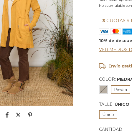
No acumulable con
3
CUOTAS SI
10% de descu
VER MEDIOS 
Envío grat
COLOR:
PIEDR
Piedra
TALLE:
ÚNICO
Único
CANTIDAD