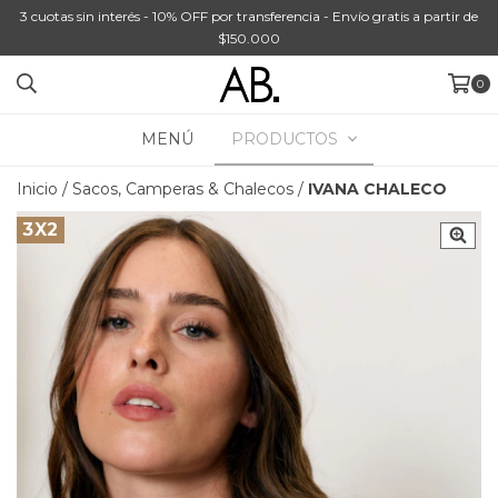
3 cuotas sin interés - 10% OFF por transferencia - Envío gratis a partir de
$150.000
0
MENÚ
PRODUCTOS
Inicio
/
Sacos, Camperas & Chalecos
/
IVANA CHALECO
3X2