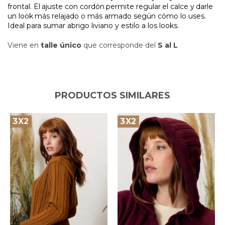
frontal.
El
ajuste
con
cordón
permite
regular
el
calce
y
darle
un
look
más
relajado
o más armado según cómo lo uses.
Ideal para sumar abrigo liviano y estilo a los looks.
Viene en
talle único
que corresponde del
S al L
PRODUCTOS SIMILARES
3X2
3X2